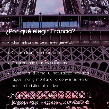
¿Por qué elegir Francia?
Idioma francés de interés general.
Cultura francesa reputada
Gastronomía y artes culinarias.
Geografía diversa y naturaleza variada:
lagos, mar y montaña, lo convierten en un
destino turístico atractivo.
Tradición de intercambios de estudiantes y
familias que acogen alumnos en
programas de inmersión.