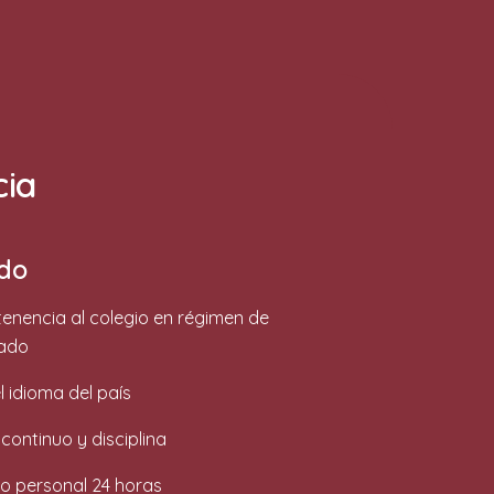
cia
ado
enencia al colegio en régimen de
nado
l idioma del país
ontinuo y disciplina
to personal 24 horas